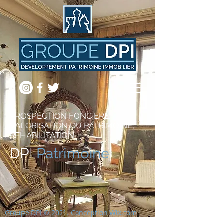
PROSPECTION FONCIERE,
VALORISATION DU PATRIMOINE,
REHABILITATION
DPI
Patrimoine
Groupe DPI © 2021. Conception
Wix.com